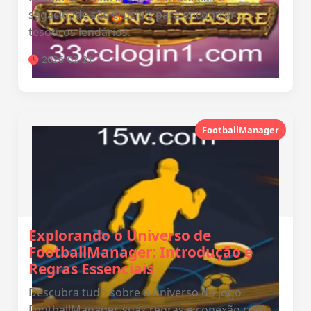
sagacidade são cruciais para encontrar
tesouros lendários.
2026-02-21
FootballManager
Explorando o Universo de
FootballManager: Introdução e
Regras Essenciais
Descubra tudo sobre o universo do jogo
FootballManager, suas regras e conexão com