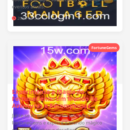
eventos atuais.
2026-04-27
FortuneGems
Experimente a Magia do
FortuneGems: Um Mundo de
Aventuras e Recompensas
Junte-se às emocionantes jornadas de
FortuneGems e explore o mundo mágico