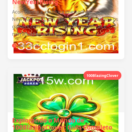
NewYearRising
Acompanhe a aventura imersiva de
NewYearRising, um novo jogo que conquista os
gamers com suas mecânicas inovadoras e
narrativas envolventes.
2026-03-31
100BlazingClover
Explorando o Mundo de
100BlazingClover: Guia Completo