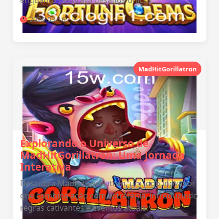
enquanto desbrava desafios únicos.
2026-03-16
MadHitGorillatron
Explorando o Universo de
MadHitGorillatron: Uma Jornada
Interativa
Descubra MadHitGorillatron, um jogo inovador
que combina ação com estratégia, introduzindo
regras cativantes e eventos atuais.