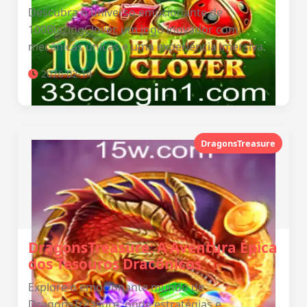
Descubra o universo emocionante de
100BlazingClover, um jogo inovador com
mecânicas únicas e uma experiência imersiva.
2026-02-14
DragonsTreasure
DragonsTreasure: A Aventura Épica
dos Tesouros Dracônicos
Explore o emocionante mundo de
DragonsTreasure, onde estratégias e