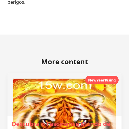
perigos.
More content
NewYearRising
Descubra o Fascinante Mundo de