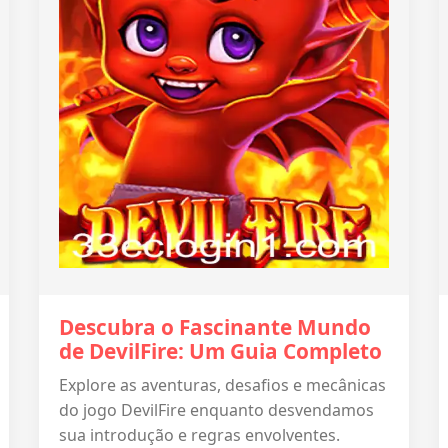
Descubra o Fascinante Mundo
de DevilFire: Um Guia Completo
Explore as aventuras, desafios e mecânicas
do jogo DevilFire enquanto desvendamos
sua introdução e regras envolventes.