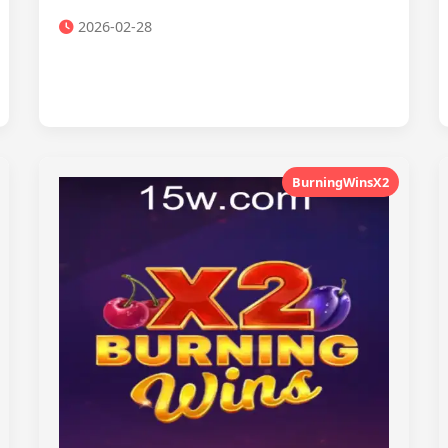
2026-02-28
BurningWinsX2