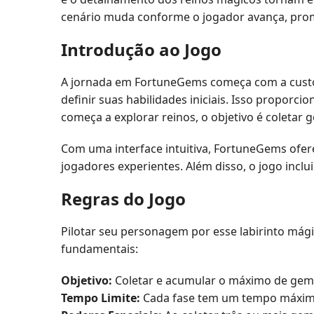
cenário muda conforme o jogador avança, pro
Introdução ao Jogo
A jornada em FortuneGems começa com a custo
definir suas habilidades iniciais. Isso proporc
começa a explorar reinos, o objetivo é coletar
Com uma interface intuitiva, FortuneGems ofer
jogadores experientes. Além disso, o jogo incl
Regras do Jogo
Pilotar seu personagem por esse labirinto mági
fundamentais:
Objetivo:
Coletar e acumular o máximo de gema
Tempo Limite:
Cada fase tem um tempo máximo