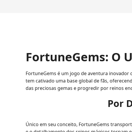
FortuneGems: O U
FortuneGems é um jogo de aventura inovador q
tem cativado uma base global de fãs, oferecen
das preciosas gemas e progredir por reinos en
Por 
Único em seu conceito, FortuneGems transport
e o detalhamento dos reinos mágicos tornam es