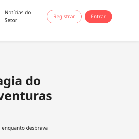
Notícias do
Registrar
Entrar
Setor
agia do
venturas
o enquanto desbrava