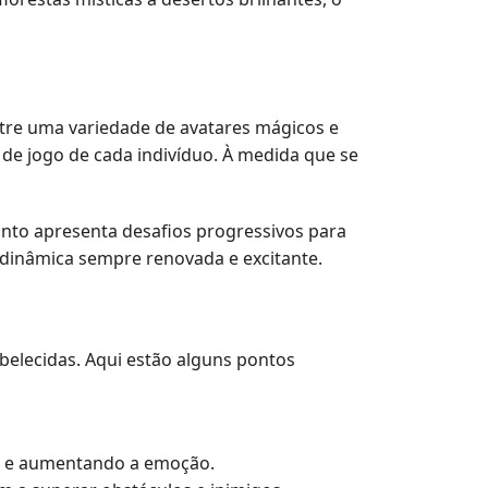
re uma variedade de avatares mágicos e
o de jogo de cada indivíduo. À medida que se
anto apresenta desafios progressivos para
 dinâmica sempre renovada e excitante.
belecidas. Aqui estão alguns pontos
o e aumentando a emoção.