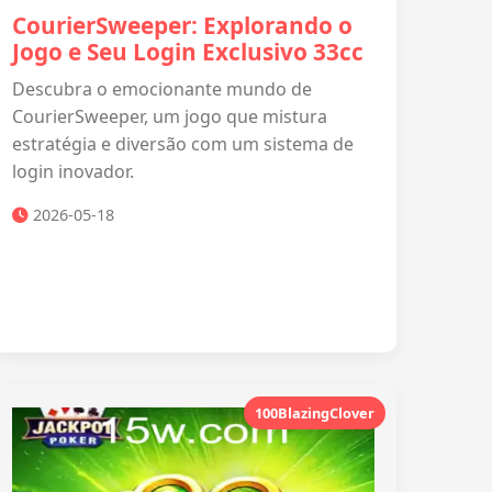
CourierSweeper: Explorando o
Jogo e Seu Login Exclusivo 33cc
Descubra o emocionante mundo de
CourierSweeper, um jogo que mistura
estratégia e diversão com um sistema de
login inovador.
2026-05-18
100BlazingClover