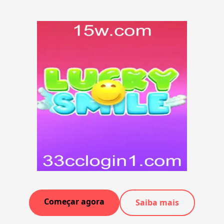
Começar agora
Saiba mais