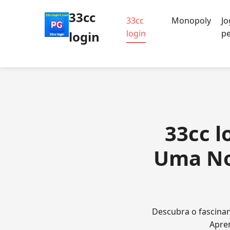
33cc
33cc
Monopoly
Jo
login
p
login
33cc l
Uma No
Descubra o fascinan
Apren