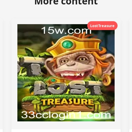
More content
LostTreasure