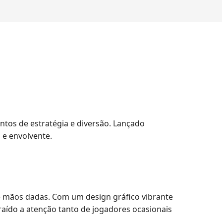
os de estratégia e diversão. Lançado
e envolvente.
e mãos dadas. Com um design gráfico vibrante
raído a atenção tanto de jogadores ocasionais