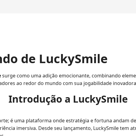
do de LuckySmile
e
surge como uma adição emocionante, combinando element
adores ao redor do mundo com sua jogabilidade inovadora 
Introdução a LuckySmile
orte; é uma plataforma onde estratégia e fortuna andam d
riência imersiva. Desde seu lançamento, LuckySmile tem at
s.