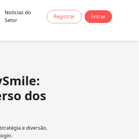
Notícias do
Registrar
Entrar
Setor
ySmile:
rso dos
tratégia e diversão.
ogin.