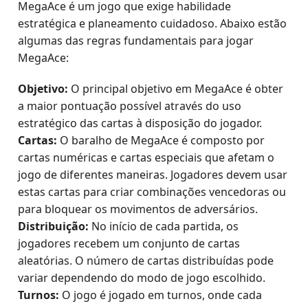
MegaAce é um jogo que exige habilidade
estratégica e planeamento cuidadoso. Abaixo estão
algumas das regras fundamentais para jogar
MegaAce:
Objetivo:
O principal objetivo em MegaAce é obter
a maior pontuação possível através do uso
estratégico das cartas à disposição do jogador.
Cartas:
O baralho de MegaAce é composto por
cartas numéricas e cartas especiais que afetam o
jogo de diferentes maneiras. Jogadores devem usar
estas cartas para criar combinações vencedoras ou
para bloquear os movimentos de adversários.
Distribuição:
No início de cada partida, os
jogadores recebem um conjunto de cartas
aleatórias. O número de cartas distribuídas pode
variar dependendo do modo de jogo escolhido.
Turnos:
O jogo é jogado em turnos, onde cada