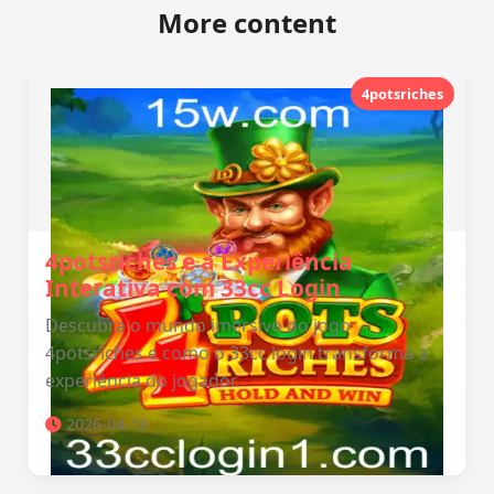
More content
4potsriches
4potsriches e a Experiência
Interativa com 33cc Login
Descubra o mundo imersivo do jogo
4potsriches e como o 33cc login transforma a
experiência do jogador.
2026-04-18