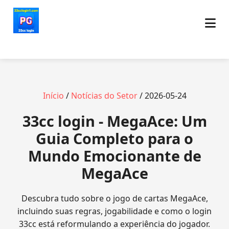
Início
/
Notícias do Setor
/ 2026-05-24
33cc login - MegaAce: Um
Guia Completo para o
Mundo Emocionante de
MegaAce
Descubra tudo sobre o jogo de cartas MegaAce,
incluindo suas regras, jogabilidade e como o login
33cc está reformulando a experiência do jogador.