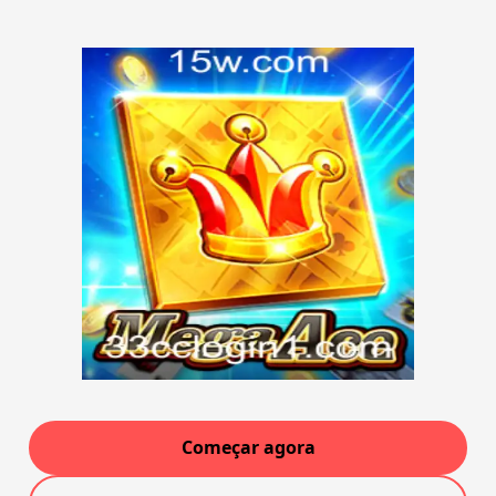
Começar agora