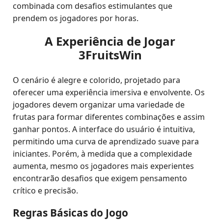
combinada com desafios estimulantes que
prendem os jogadores por horas.
A Experiência de Jogar
3FruitsWin
O cenário é alegre e colorido, projetado para
oferecer uma experiência imersiva e envolvente. Os
jogadores devem organizar uma variedade de
frutas para formar diferentes combinações e assim
ganhar pontos. A interface do usuário é intuitiva,
permitindo uma curva de aprendizado suave para
iniciantes. Porém, à medida que a complexidade
aumenta, mesmo os jogadores mais experientes
encontrarão desafios que exigem pensamento
crítico e precisão.
Regras Básicas do Jogo