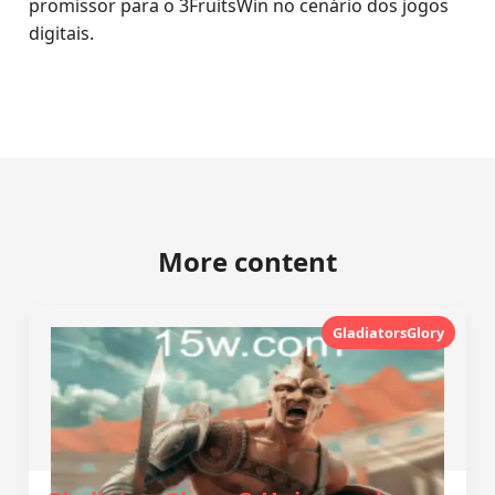
promissor para o 3FruitsWin no cenário dos jogos
digitais.
More content
GladiatorsGlory