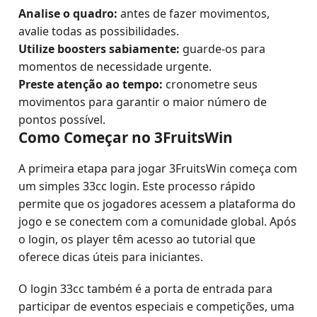
Analise o quadro:
antes de fazer movimentos,
avalie todas as possibilidades.
Utilize boosters sabiamente:
guarde-os para
momentos de necessidade urgente.
Preste atenção ao tempo:
cronometre seus
movimentos para garantir o maior número de
pontos possível.
Como Começar no 3FruitsWin
A primeira etapa para jogar 3FruitsWin começa com
um simples 33cc login. Este processo rápido
permite que os jogadores acessem a plataforma do
jogo e se conectem com a comunidade global. Após
o login, os player têm acesso ao tutorial que
oferece dicas úteis para iniciantes.
O login 33cc também é a porta de entrada para
participar de eventos especiais e competições, uma