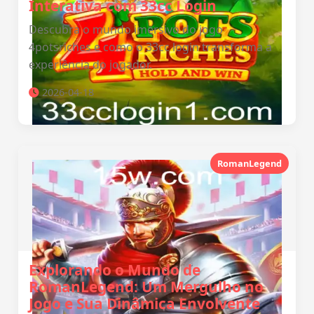
Interativa com 33cc Login
Descubra o mundo imersivo do jogo
4potsriches e como o 33cc login transforma a
experiência do jogador.
2026-04-18
RomanLegend
Explorando o Mundo de
RomanLegend: Um Mergulho no
Jogo e Sua Dinâmica Envolvente