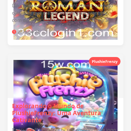
Descubra tudo sobre RomanLegend, um jogo
cativante que mescla estratégia e aventura,
com detalhes sobre sua introdução e regras.
2026-04-24
PlushieFrenzy
Explorando o Mundo de
PlushieFrenzy: Uma Aventura
Cativante
Descubra PlushieFrenzy, um emocionante jogo