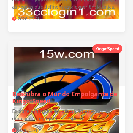
as regras que definem esta experiência única.
2026-05-28
KingofSpeed
Descubra o Mundo Empolgante de
KingofSpeed
Explore a introdução, descrição e regras do
emocionante jogo KingofSpeed.
2026-03-15