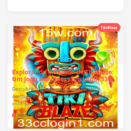
TikiBlaze
Explorando o Mundo de TikiBlaze:
Um Jogo Inovador com Login 33cc
Descubra TikiBlaze, o jogo que combina
aventura e estratégia, e saiba mais sobre seu
sistema único de login 33cc.
2026-04-07