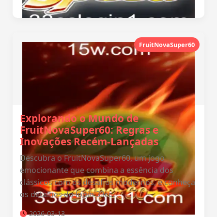
FruitNovaSuper60
Explorando o Mundo de
FruitNovaSuper60: Regras e
Inovações Recém-Lançadas
Descubra o FruitNovaSuper60, um jogo
emocionante que combina a essência dos
clássicos com os desafios modernos, e conheça
os detalhes do login 33cc.
2026-03-13