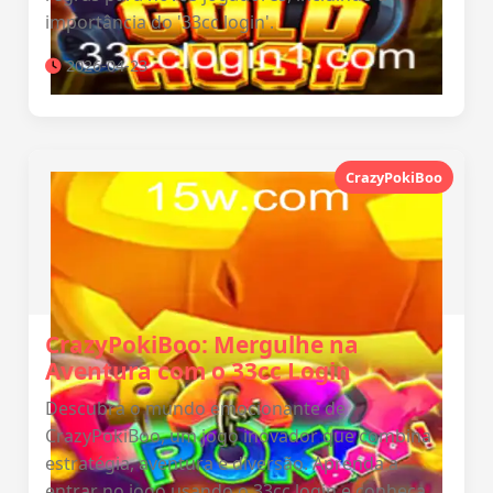
importância do '33cc login'.
2026-04-23
CrazyPokiBoo
CrazyPokiBoo: Mergulhe na
Aventura com o 33cc Login
Descubra o mundo emocionante de
CrazyPokiBoo, um jogo inovador que combina
estratégia, aventura e diversão. Aprenda a
entrar no jogo usando o 33cc login e conheça