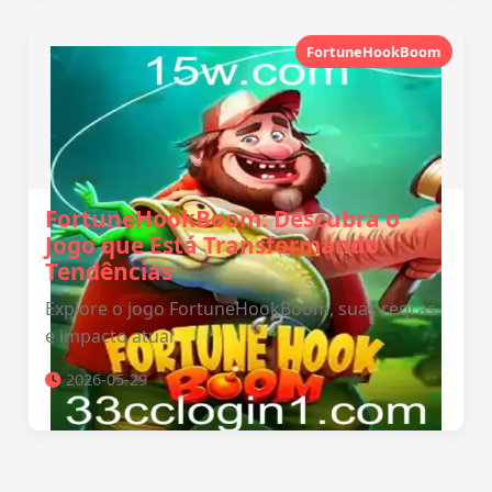
FortuneHookBoom
FortuneHookBoom: Descubra o
Jogo que Está Transformando
Tendências
Explore o jogo FortuneHookBoom, suas regras
e impacto atual.
2026-05-29