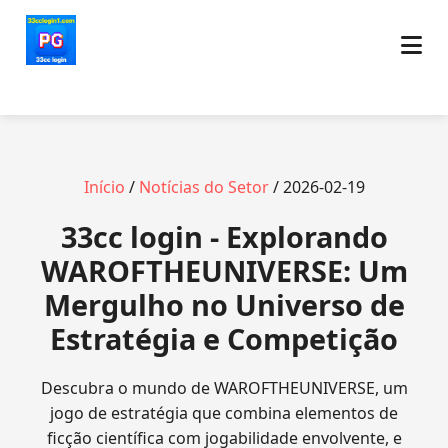
Início
/
Notícias do Setor
/ 2026-02-19
33cc login - Explorando
WAROFTHEUNIVERSE: Um
Mergulho no Universo de
Estratégia e Competição
Descubra o mundo de WAROFTHEUNIVERSE, um
jogo de estratégia que combina elementos de
ficção científica com jogabilidade envolvente, e