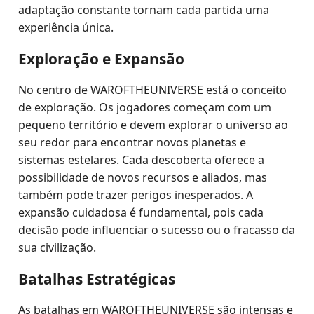
adaptação constante tornam cada partida uma
experiência única.
Exploração e Expansão
No centro de WAROFTHEUNIVERSE está o conceito
de exploração. Os jogadores começam com um
pequeno território e devem explorar o universo ao
seu redor para encontrar novos planetas e
sistemas estelares. Cada descoberta oferece a
possibilidade de novos recursos e aliados, mas
também pode trazer perigos inesperados. A
expansão cuidadosa é fundamental, pois cada
decisão pode influenciar o sucesso ou o fracasso da
sua civilização.
Batalhas Estratégicas
As batalhas em WAROFTHEUNIVERSE são intensas e