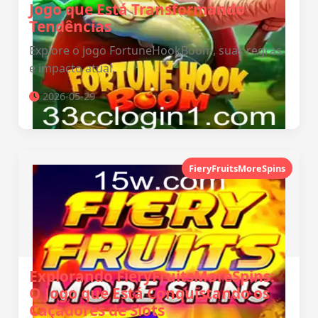
Jogo que Está Transformando
Tendências
Explore o jogo FortuneHookBoom, suas regras
e impacto atual.
2026-05-29
FieryFruitsMoreSpins
Explorando FieryFruitsMoreSpins:
O Jogo que Está Conquistando os
Caçadores de Slots