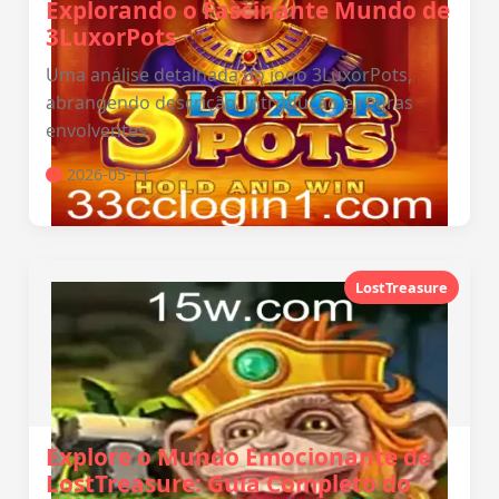
Explorando o Fascinante Mundo de
3LuxorPots
Uma análise detalhada do jogo 3LuxorPots,
abrangendo descrição, introdução e regras
envolventes.
2026-05-11
LostTreasure
Explore o Mundo Emocionante de
LostTreasure: Guia Completo do