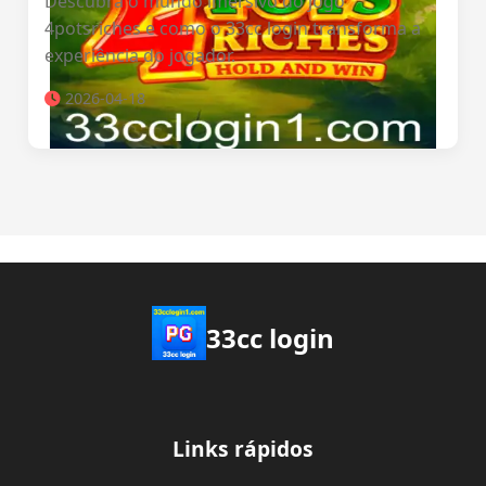
Descubra o mundo imersivo do jogo
4potsriches e como o 33cc login transforma a
experiência do jogador.
2026-04-18
33cc login
Links rápidos