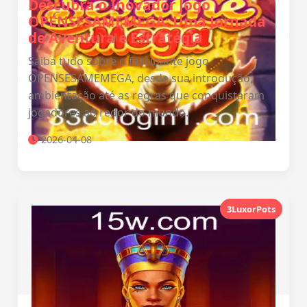
Descubra o Inovador Jogo
OPENSESAMEMEGA: Uma Jornada
de Aventura e Estratégia
Saiba tudo sobre o fascinante jogo
OPENSESAMEMEGA, desde sua introdução,
ambientação até as regras que conquistaram
jogadores ao redor do mundo.
2026-04-08
3LuxorPots