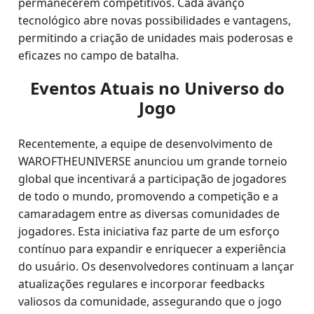
permanecerem competitivos. Cada avanço
tecnológico abre novas possibilidades e vantagens,
permitindo a criação de unidades mais poderosas e
eficazes no campo de batalha.
Eventos Atuais no Universo do
Jogo
Recentemente, a equipe de desenvolvimento de
WAROFTHEUNIVERSE anunciou um grande torneio
global que incentivará a participação de jogadores
de todo o mundo, promovendo a competição e a
camaradagem entre as diversas comunidades de
jogadores. Esta iniciativa faz parte de um esforço
contínuo para expandir e enriquecer a experiência
do usuário. Os desenvolvedores continuam a lançar
atualizações regulares e incorporar feedbacks
valiosos da comunidade, assegurando que o jogo