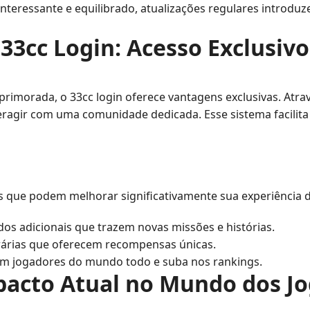
nteressante e equilibrado, atualizações regulares introduz
33cc Login: Acesso Exclusivo
imorada, o 33cc login oferece vantagens exclusivas. Atrav
interagir com uma comunidade dedicada. Esse sistema facil
ios que podem melhorar significativamente sua experiência d
s adicionais que trazem novas missões e histórias.
árias que oferecem recompensas únicas.
 jogadores do mundo todo e suba nos rankings.
acto Atual no Mundo dos J