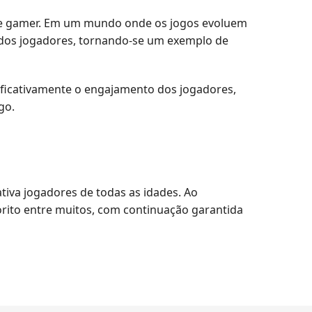
de gamer. Em um mundo onde os jogos evoluem
 dos jogadores, tornando-se um exemplo de
ficativamente o engajamento dos jogadores,
go.
tiva jogadores de todas as idades. Ao
rito entre muitos, com continuação garantida