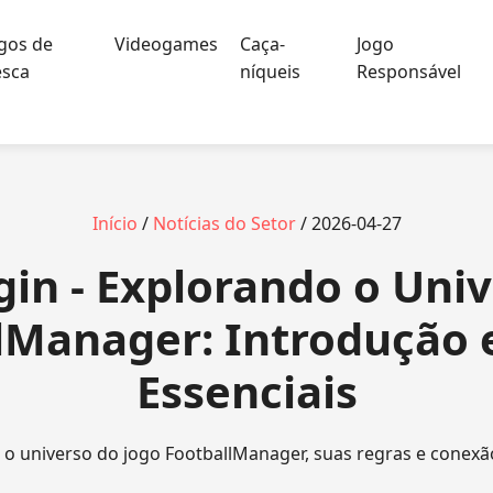
gos de
Videogames
Caça-
Jogo
esca
níqueis
Responsável
Início
/
Notícias do Setor
/ 2026-04-27
gin - Explorando o Uni
lManager: Introdução 
Essenciais
o universo do jogo FootballManager, suas regras e conexã