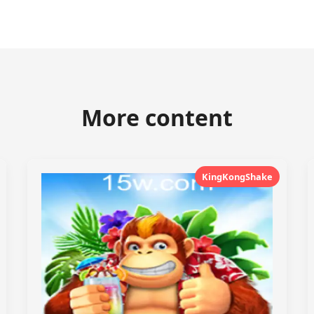
More content
KingKongShake