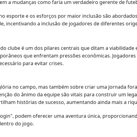
rem a mudanças como faria um verdadeiro gerente de futeb
no esporte e os esforços por maior inclusão são abordados
de, incentivando a inclusão de jogadores de diferentes orig
 clube é um dos pilares centrais que ditam a viabilidade e
emporâneos que enfrentam pressões econômicas. Jogadores 
essário para evitar crises.
lória no campo, mas também sobre criar uma jornada fora d
enção do ânimo da equipe são vitais para construir um le
tilham histórias de sucesso, aumentando ainda mais a ri
 login", podem oferecer uma aventura única, proporcionan
entro do jogo.