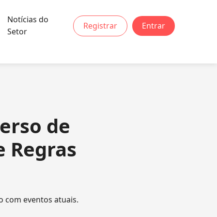
Notícias do
Registrar
Entrar
Setor
verso de
e Regras
o com eventos atuais.