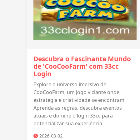
Descubra o Fascinante Mundo
de 'CooCooFarm' com 33cc
Login
Explore o universo imersivo de
CooCooFarm, um jogo viciante onde
estratégia e criatividade se encontram.
Aprenda as regras, descubra eventos
atuais e domine o login 33cc para
potencializar sua experiência.
2026-03-02