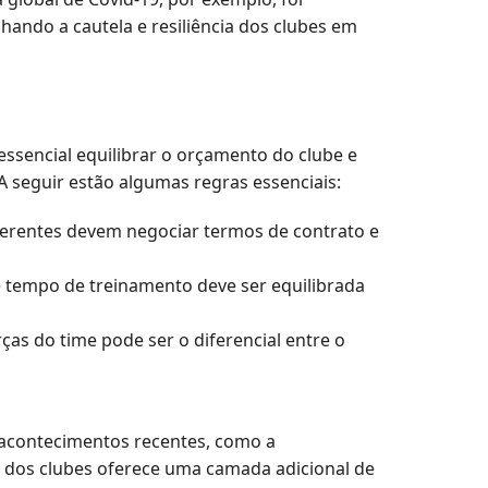
hando a cautela e resiliência dos clubes em
ssencial equilibrar o orçamento do clube e
A seguir estão algumas regras essenciais:
 gerentes devem negociar termos de contrato e
de tempo de treinamento deve ser equilibrada
as do time pode ser o diferencial entre o
m acontecimentos recentes, como a
os dos clubes oferece uma camada adicional de