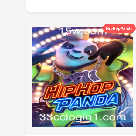
HipHopPanda