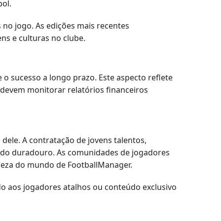
ol.
 no jogo. As edições mais recentes
ens e culturas no clube.
 o sucesso a longo prazo. Este aspecto reflete
devem monitorar relatórios financeiros
ele. A contratação de jovens talentos,
gado duradouro. As comunidades de jogadores
queza do mundo de FootballManager.
do aos jogadores atalhos ou conteúdo exclusivo