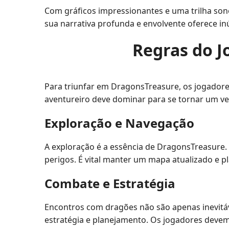
Com gráficos impressionantes e uma trilha son
sua narrativa profunda e envolvente oferece inú
Regras do 
Para triunfar em DragonsTreasure, os jogadore
aventureiro deve dominar para se tornar um ve
Exploração e Navegação
A exploração é a essência de DragonsTreasure
perigos. É vital manter um mapa atualizado e p
Combate e Estratégia
Encontros com dragões não são apenas inevitáv
estratégia e planejamento. Os jogadores devem