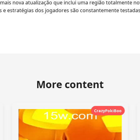
is nova atualização que inclui uma região totalmente nov
cas e estratégias dos jogadores são constantemente testad
More content
CrazyPokiBoo