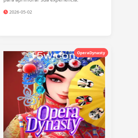
2026-05-02
OperaDynasty