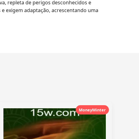
a, repleta de perigos desconhecidos e
as e exigem adaptação, acrescentando uma
MoneyMinter