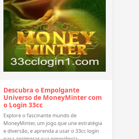
Descubra o Empolgante
Universo de MoneyMinter com
o Login 33cc
Explore o fascinante mundo de
MoneyMinter, um jogo que une estratégia
e diversão, e aprenda a usar o 33cc login
para aprimorar sua experiência.