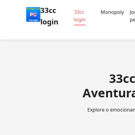
33cc
33cc
Monopoly
Jo
login
p
login
33cc
Aventura
Explore o emocionan