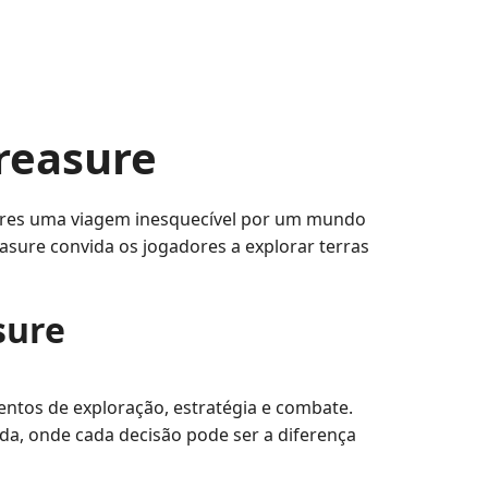
reasure
res uma viagem inesquecível por um mundo
asure convida os jogadores a explorar terras
sure
ntos de exploração, estratégia e combate.
da, onde cada decisão pode ser a diferença