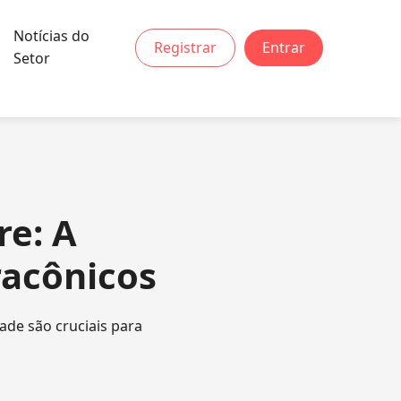
Notícias do
Registrar
Entrar
Setor
re: A
racônicos
de são cruciais para