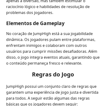
apenas a diversão, mas também estimular o
raciocínio lógico e habilidades de resolução de
problemas dos jogadores.
Elementos de Gameplay
No coração de JumpHigh está a sua jogabilidade
dinâmica. Os jogadores pulam entre plataformas,
enfrentam inimigos e colaboram com outros
usuários para cumprir missões desafiadoras. Além
disso, o jogo integra eventos atuais, garantindo que
o conteúdo permaneça fresco e relevante.
Regras do Jogo
JumpHigh possui um conjunto claro de regras que
garantem uma experiência de jogo justa e divertida
para todos. A seguir estão algumas das regras
básicas que os jogadores devem seguir: