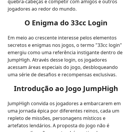
quebra-cabeças e competir com amigos e outros
jogadores ao redor do mundo.
O Enigma do 33cc Login
Em meio ao crescente interesse pelos elementos
secretos e enigmas nos jogos, o termo "33cc login"
emergiu como uma referência instigante dentro de
JumpHigh. Através desse login, os jogadores
acessam áreas especiais do jogo, desbloqueando
uma série de desafios e recompensas exclusivas.
Introdução ao Jogo JumpHigh
JumpHigh convida os jogadores a embarcarem em
uma jornada épica por diferentes reinos, cada um
repleto de missões, personagens místicos e
artefatos lendários. A proposta do jogo não é