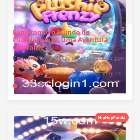
Explorando o Mundo de
PlushieFrenzy: Uma Aventura
Cativante
Descubra PlushieFrenzy, um emocionante jogo
de captura com aventuras irresistíveis,
mecânicas de jogo únicas e dicas estratégicas.
2026-03-04
HipHopPanda