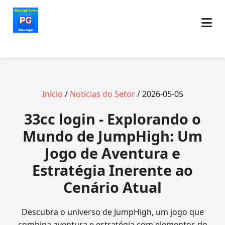
Início
/
Notícias do Setor
/ 2026-05-05
33cc login - Explorando o
Mundo de JumpHigh: Um
Jogo de Aventura e
Estratégia Inerente ao
Cenário Atual
Descubra o universo de JumpHigh, um jogo que
combina aventura e estratégia com elementos do