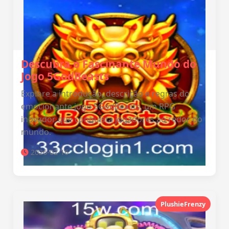
Descubra o Fascinante Mundo do
Jogo 5GodBeasts
Explore a introdução, descrição e regras do
emocionante jogo 5GodBeasts, um RPG
inovador que conquista jogadores ao redor do
mundo.
2026-02-16
PlushieFrenzy