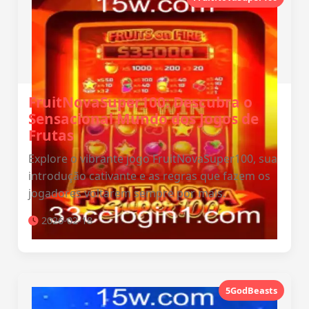
FruitNovaSuper100: Descubra o
Sensacional Mundo dos Jogos de
Frutas
Explore o vibrante jogo FruitNovaSuper100, sua
introdução cativante e as regras que fazem os
jogadores voltarem sempre por mais.
2026-02-18
5GodBeasts