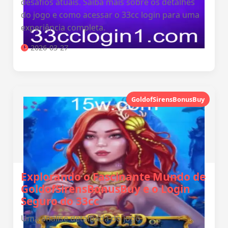
desafios atuais. Saiba mais sobre os detalhes
do jogo e como acessar o 33cc login para uma
experiência completa.
2026-03-27
GoldofSirensBonusBuy
Explorando o Fascinante Mundo de
GoldofSirensBonusBuy e o Login
Seguro do 33cc
Uma análise detalhada do jogo