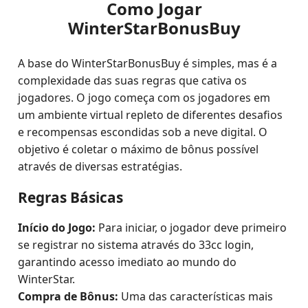
Como Jogar
WinterStarBonusBuy
A base do WinterStarBonusBuy é simples, mas é a
complexidade das suas regras que cativa os
jogadores. O jogo começa com os jogadores em
um ambiente virtual repleto de diferentes desafios
e recompensas escondidas sob a neve digital. O
objetivo é coletar o máximo de bônus possível
através de diversas estratégias.
Regras Básicas
Início do Jogo:
Para iniciar, o jogador deve primeiro
se registrar no sistema através do 33cc login,
garantindo acesso imediato ao mundo do
WinterStar.
Compra de Bônus:
Uma das características mais