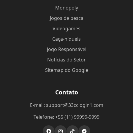
Monopoly
Jogos de pesca
Videogames
Caça-níqueis
Jogo Responsável
Notícias do Setor
Sitemap do Google
Contato
E-mail: support@33cclogin1.com
Telefone: +55 (11) 99999-9999