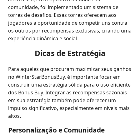
comunidade, foi implementado um sistema de
torres de desafios. Essas torres oferecem aos
jogadores a oportunidade de competir uns contra
os outros por recompensas exclusivas, criando uma
experiência dinâmica e social.
Dicas de Estratégia
Para aqueles que procuram maximizar seus ganhos
no WinterStarBonusBuy, é importante focar em
construir uma estratégia sólida para o uso eficiente
dos Bonus Buy. Integrar as recompensas sazonais
em sua estratégia também pode oferecer um
impulso significativo, especialmente em níveis mais
altos.
Personalização e Comunidade