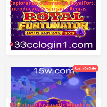
Explorando o Mundo de RoyalFort:
Introdução, Descrição e Regras
Mergulhe no universo do jogo RoyalFort com
uma descrição detalhada, introdução cativante
e explicação das regras, além de insights sobre
o uso da keyword 33cc login.
2026-04-21
RuedaDeChile
Descubra o Fascinante Mundo do