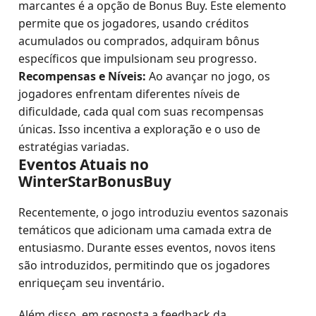
marcantes é a opção de Bonus Buy. Este elemento
permite que os jogadores, usando créditos
acumulados ou comprados, adquiram bônus
específicos que impulsionam seu progresso.
Recompensas e Níveis:
Ao avançar no jogo, os
jogadores enfrentam diferentes níveis de
dificuldade, cada qual com suas recompensas
únicas. Isso incentiva a exploração e o uso de
estratégias variadas.
Eventos Atuais no
WinterStarBonusBuy
Recentemente, o jogo introduziu eventos sazonais
temáticos que adicionam uma camada extra de
entusiasmo. Durante esses eventos, novos itens
são introduzidos, permitindo que os jogadores
enriqueçam seu inventário.
Além disso, em resposta a feedback da